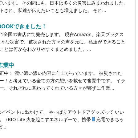
ています。 その間にも、日本は多くの災害にみまわれました。
され、私達が伝えたいことも増えました。 それ...
OOKできました！
/1全国の書店にて発売します。 現在Amazon、楽天ブックス
様々な災害で、被災された方々の声を元に、私達ができること
ことは何かをわかりやすくまとめました。...
作業中
正中！ 濃い濃い濃い内容に仕上がっています。 被災された
ー！と考えている全ての方の想いを載せて奮闘中です。 イラ
ー、それぞれに関わってくれている方々が寝ずに作業...
lさんのイベントに出かけて、 やっぱりアウトドアグッズって いい
↑BIO Lite 火を起こすエネルギーで、携帯
充電できちゃ
...