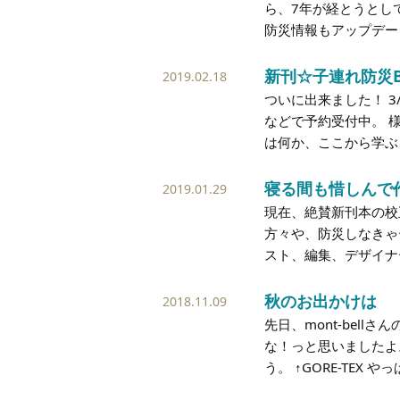
ら、7年が経とうとし
防災情報もアップデート
新刊☆子連れ防災B
2019.02.18
ついに出来ました！ 3
などで予約受付中。 
は何か、ここから学ぶ
寝る間も惜しんで
2019.01.29
現在、絶賛新刊本の校
方々や、防災しなきゃ
スト、編集、デザイナ
秋のお出かけは
2018.11.09
先日、mont-bel
な！っと思いましたよ。 
う。 ↑GORE-TEX やっぱ