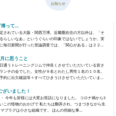
お知らせ
万博って…
定されている大阪・関西万博。近畿圏在住の方以外は、「そ
るらしいなあ」というぐらいの印象ではないでしょうか。実
に毎日新聞が行った世論調査では、「関心がある」は２２...
:7月に思うこと
日通うトレーニングジムで仲良くさせていただいている皆さ
ランチの会でした。女性が９名とわたし男性１名の１０名。
予約に出欠確認等々すべてひきうけさせていただいていま...
ございました！
・・ 今年も皆様には大変お世話になりました。 コロナ禍から3
いこの怪物のおかげで 私たちは翻弄され、つまづきながら生
マプラグは小さな組織です。 ほんの些細な事...