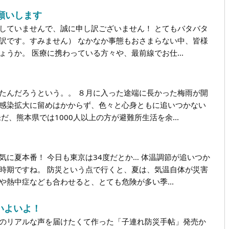
願いします
していませんで、誠に申し訳ございません！ とてもバタバタ
訳です。すみません） なかなか事態もおさまらない中、皆様
うか。 医療に携わっている方々や、最前線でお仕...
たんだろうという。。 ８月に入った途端に長かった梅雨が開
感染拡大に留めはかからず、色々と心身ともに追いつかない
だ、熊本県では1000人以上の方が避難所生活を余...
気に夏本番！ 今日も東京は34度だとか… 体温調節が追いつか
時期ですね。 防災という点で行くと、夏は、気温自体が災害
や熱中症なども合わせると、とても危険が多い季...
いよいよ！
のリアルな声を届けたくて作った「子連れ防災手帖」発売か