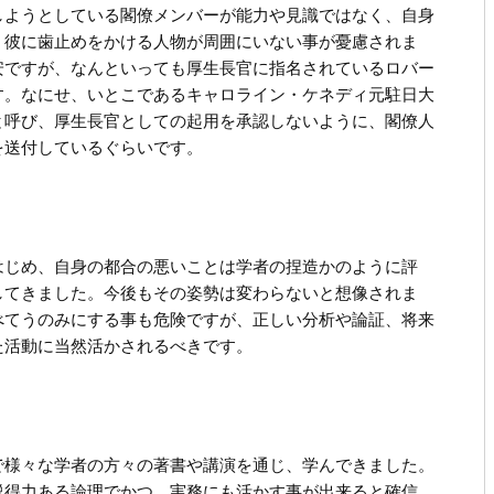
しようとしている閣僚メンバーが能力や見識ではなく、自身
、彼に歯止めをかける人物が周囲にいない事が憂慮されま
安ですが、なんといっても厚生長官に指名されているロバー
す。なにせ、いとこであるキャロライン・ケネディ元駐日大
と呼び、厚生長官としての起用を承認しないように、閣僚人
を送付しているぐらいです。
はじめ、自身の都合の悪いことは学者の捏造かのように評
してきました。今後もその姿勢は変わらないと想像されま
べてうのみにする事も危険ですが、正しい分析や論証、将来
た活動に当然活かされるべきです。
で様々な学者の方々の著書や講演を通じ、学んできました。
説得力ある論理でかつ、実務にも活かす事が出来ると確信