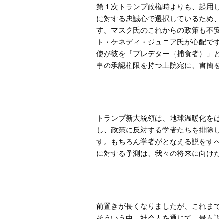
第１次トランプ政権時よりも、起用
に対する忠誠心で選択しているため
す。マスク氏のこれからの政策も不
ト・ケネディ・ジュニア氏が心配で
使が彼を「プレデター（捕食者）」
事の承認権限を持つ上院宛に、書簡
トランプ新大統領は、地球温暖化を
し、政策に反対する学者たちを排除
す。もちろん学者がとなえる説をす
に対する予測は、我々の将来に向け
前置きが長くなりましたが、これま
そういう中、社会人を通じて、最も