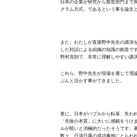
日本の企業が研究から製造部門まで
クラム方式」であるという事を論文
また、わたしが直接野中先生の講演
した対話による組織の知識の創造で
野村克則で、非常に理解しやすい講
これら、野中先生が現場を通じて理
ぶんと活かす事ができました。
更に、日本がバブルから転落、失わ
「失敗の本質」に大いに感銘をうけ
ルが暗いと消極的だったそうです。
数々、日清日露の成功事例にとらわ