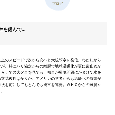
ブログ
先生を偲んで…
以上のスピードで次から次へと大統領令を発信。わたしから
すが、特にパリ協定からの離脱で地球温暖化が更に歯止めが
．Ａ．での大火事を見ても、知事が環境問題にかまけて水を
の立花教授ばかりか、アメリカの学者からも温暖化の影響が
惨状を前にしてもとんでも発言を連発。ＷＨＯからの離脱や
す。