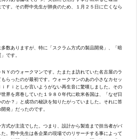
生です。その野中先生が肺炎のため、１月２５日に亡くなら
は多数ありますが、特に「スクラム方式の製品開発」、「暗
質」です。
ＯＮＹのウォークマンです。たまたま訪れていた名古屋のラ
てもらったのが最初です。ウォークマンのあの小さなカセッ
ＨｉＦｉとしか言いようがない再生音に驚嘆しました。その
が世界を席巻していた１９８０年代に欧米各国は、「なぜ日
いのか？」と成功の秘訣を知りたがっていました。それに答
の開発」だったのです。
ー方式が主流でした。つまり、設計から製造まで担当者がバ
した。野中先生は各企業の現場でのリサーチする事によって