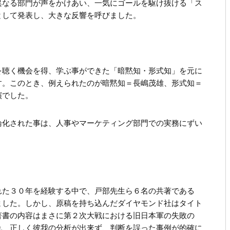
異なる部門が声をかけあい、一気にゴールを駆け抜ける「ス
として発表し、大きな反響を呼びました。
を聴く機会を得、学ぶ事ができた「暗黙知・形式知」を元に
す。このとき、例えられたのが暗黙知＝長嶋茂雄、形式知＝
演でした。
論化された事は、人事やマーケティング部門での実務にずい
れた３０年を経験する中で、戸部先生ら６名の共著である
ました。しかし、原稿を持ち込んだダイヤモンド社はタイト
著書の内容はまさに第２次大戦における旧日本軍の失敗の
れ、正しく彼我の分析が出来ず、判断を誤った事例が的確に