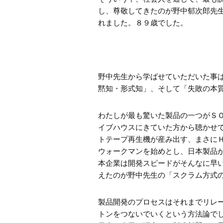
し、尊敬してきたのが野中郁次郎先
れました。８９歳でした。
野中先生から学ばせていただいた事
黙知・形式知」、そして「失敗の本
わたしが最も驚いた製品の一つがＳ
イブハウスにきていた方から聴かせ
トテープ再生機が産み出す、まさに
ウォークマンを始めとし、日本製品
本企業は開発スピードがそんなに早
えたのが野中先生の「スクラム方式
製品開発のプロセスはそれまでリレ
トンをつないでいくという方法論で