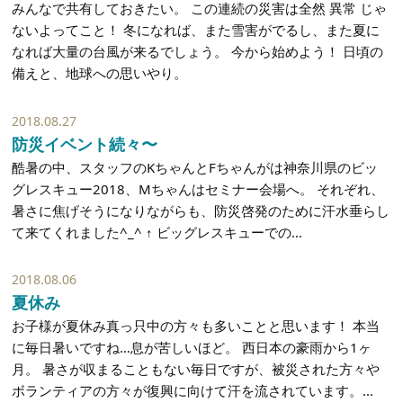
みんなで共有しておきたい。 この連続の災害は全然 異常 じゃ
ないよってこと！ 冬になれば、また雪害がでるし、また夏に
なれば大量の台風が来るでしょう。 今から始めよう！ 日頃の
備えと、地球への思いやり。
2018.08.27
防災イベント続々〜
酷暑の中、スタッフのKちゃんとFちゃんがは神奈川県のビッ
グレスキュー2018、Mちゃんはセミナー会場へ。 それぞれ、
暑さに焦げそうになりながらも、防災啓発のために汗水垂らし
て来てくれました^_^ ↑ ビッグレスキューでの...
2018.08.06
夏休み
お子様が夏休み真っ只中の方々も多いことと思います！ 本当
に毎日暑いですね…息が苦しいほど。 西日本の豪雨から1ヶ
月。 暑さが収まることもない毎日ですが、被災された方々や
ボランティアの方々が復興に向けて汗を流されています。...